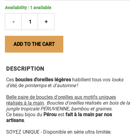
Availability :
1
available
-
1
+
ADD TO THE CART
DESCRIPTION
Ces
boucles d'oreilles légères
habillent tous vos
looks
d'été
, de
printemps
et
d'automne
!
Belle paire de boucles d'oreilles aux motifs uniques
réalisés à la main
.
Boucles d'oreilles
réalisés
en bois de la
jungle tropicale PÉRUVIENNE, bambou et graines.
Ce beau bijou du
Pérou
est
fait à la main par nos
artisans
.
SOYEZ UNIQUE - Disponible en série ultra limitée.