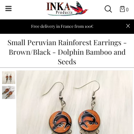
0
Free delivery in France from 100€
Small Peruvian Rainforest Earrings -
Brown/Black - Dolphin Bamboo and
Seeds