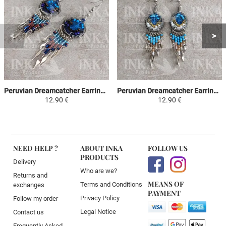
Peruvian Dreamcatcher Earrings - Sky Blue, Brown & Purple
Peruvian Dreamcatcher Earrings - Sky Blue, Yellow & White
12.90 €
12.90 €
NEED HELP ?
ABOUT INKA
FOLLOW US
PRODUCTS
Delivery
Who are we?
Returns and
MEANS OF
Terms and Conditions
exchanges
PAYMENT
Privacy Policy
Follow my order
Legal Notice
Contact us
Frequently Asked