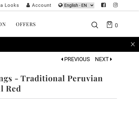
ta Looks
Account
ON
OFFERS
0
PREVIOUS
NEXT
ngs - Traditional Peruvian
ul Red