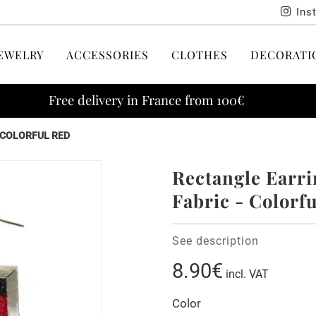
Ins
EWELRY
ACCESSORIES
CLOTHES
DECORATI
Free delivery in France from 100€
 COLORFUL RED
Rectangle Earri
Fabric - Colorf
See description
8.90€
incl. VAT
Color