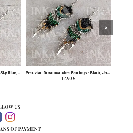
Peruvian Dreamcatcher Earrings - Sky Blue, Purple & Green
Peruvian Dreamcatcher Earrings - Black, Jaune et Vert
12.90 €
LLOW US
ANS OF PAYMENT