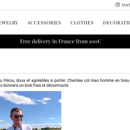
Ins
EWELRY
ACCESSORIES
CLOTHES
DECORATI
Free delivery in France from 100€
érou, doux et agréables à porter. Chemise col mao homme en tissu tr
us donnera un look frais et décontracté.