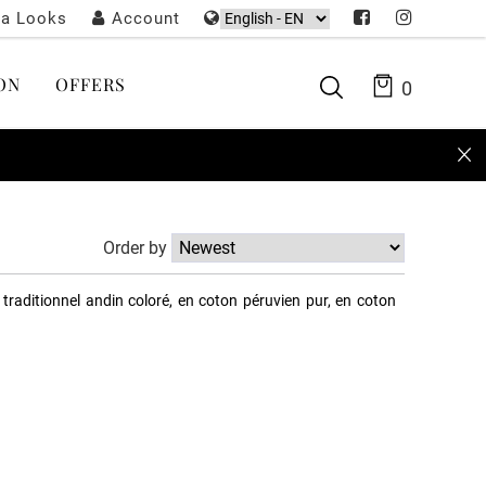
ta Looks
Account
ON
OFFERS
0
Order by
aditionnel andin coloré, en coton péruvien pur, en coton