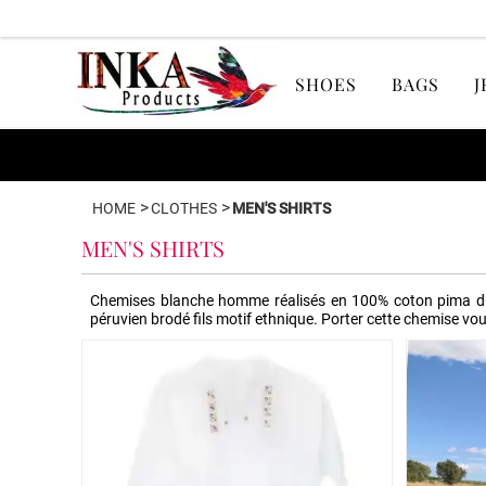
SHOES
BAGS
J
>
>
HOME
CLOTHES
MEN'S SHIRTS
MEN'S SHIRTS
Chemises blanche homme réalisés en 100% coton pima du P
péruvien brodé fils motif ethnique. Porter cette chemise vo