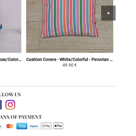
Native Peruvian Doll - Bleu Ciel/Rose/Coloré - Baby in Traditional Peruvian Fabric
Cushion Covers - White/Colorful - Peruvian Cusqueño Mantle
49.90 €
LLOW US
ANS OF PAYMENT