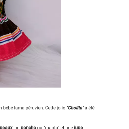
n bébé lama péruvien. Cette jolie
"Cholita"
a été
peaux
, un
poncho
ou "manta" et une
jupe