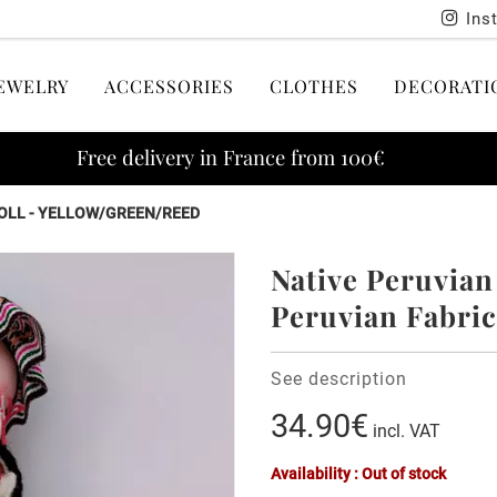
Ins
EWELRY
ACCESSORIES
CLOTHES
DECORATI
Free delivery in France from 100€
DOLL - YELLOW/GREEN/REED
Native Peruvian
Peruvian Fabric
See description
34.90€
incl. VAT
Availability : Out of stock