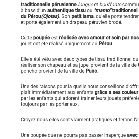
traditionnelle péruvienne
longue
et
bouffante
commun
à base d'un
authentique tissu
ou
"manto"
traditionnel
du Pérou
(Ojotas)
. Son
petit lama
, qu'elle porte tendr
et porte également un drapeau péruvien brodé.
Cette
poupée
est
réalisée avec amour et soin par nos
jouet ont été réalisé uniquement au
Pérou
.
Elle a été vêtu avec deux types de tissu traditionnel du 
réaliser son chapeau et sa jupe, provient de la ville de
poncho provient de la ville de
Puno
.
Une des raisons pour la quelle nous conseillons d'offr
plaît immédiatement aux enfants
grâce a ses couleur
par les enfants qui adorent trainer leurs jouets préferés
toujours par les porter eux.
Croyez-nous elles sont vraiment pratiques et ferons l'af
Une poupée que ne pourra pas passer inaperçue
avec 