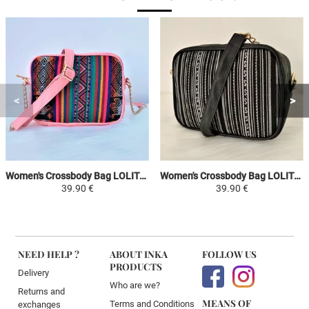
Women's Crossbody Bag LOLITA - Pink / Colorful - Peruvian Canvas Ethnic Patterns
Women's Crossbody Bag LOLITA - White / Black - Peruvian Canvas Ethnic Patterns
39.90 €
39.90 €
NEED HELP ?
ABOUT INKA
FOLLOW US
PRODUCTS
Delivery
Who are we?
Returns and
MEANS OF
Terms and Conditions
exchanges