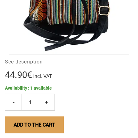
See description
44.90€
incl. VAT
Availability :
1
available
-
1
+
ADD TO THE CART