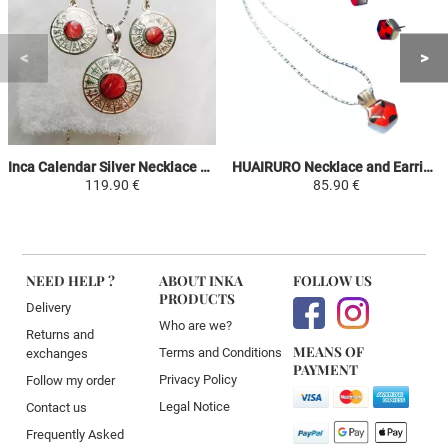
Inca Calendar Silver Necklace and Earrings Set - Red Jasper - 950 Silver Natural Stones
HUAIRURO Necklace and Earrings Set - Red/Black - Shape of a Hexagon
119.90 €
85.90 €
NEED HELP ?
ABOUT INKA
FOLLOW US
PRODUCTS
Delivery
Who are we?
Returns and
MEANS OF
Terms and Conditions
exchanges
PAYMENT
Privacy Policy
Follow my order
Legal Notice
Contact us
Frequently Asked