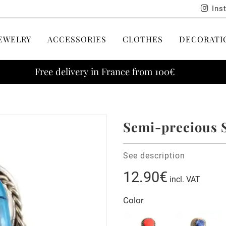
Ins
EWELRY
ACCESSORIES
CLOTHES
DECORATI
Free delivery in France from 100€
G
Semi-precious 
See description
12.90€
incl. VAT
Color