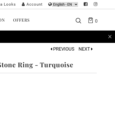
ta Looks
Account
ON
OFFERS
0
PREVIOUS
NEXT
Stone Ring - Turquoise