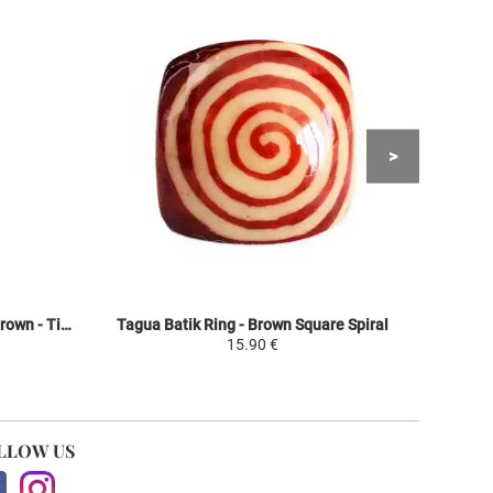
Oval Semi-precious Stone Ring - Brown - Tiger Eye
Tagua Batik Ring - Brown Square Spiral
15.90 €
LLOW US