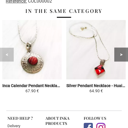
Reference:
COL000002
IN THE SAME CATEGORY
Inca Calendar Pendant Necklace - Red Jasper - 950 Silver Natural Stones
Silver Pendant Necklace - Huairuro - Red/Black - Silver 950/1000 Diamond
67.90 €
64.90 €
NEED HELP ?
ABOUT INKA
FOLLOW US
PRODUCTS
Delivery