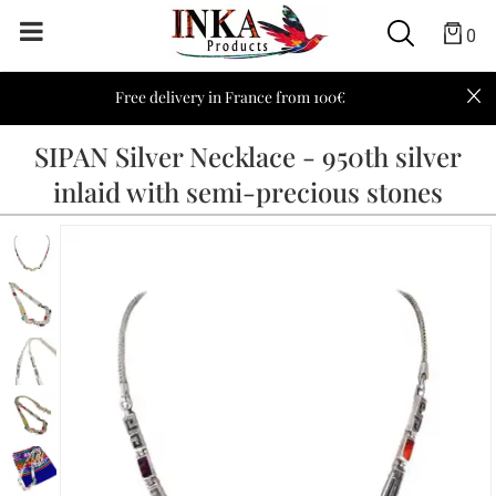
0
Free delivery in France from 100€
SIPAN Silver Necklace - 950th silver
inlaid with semi-precious stones