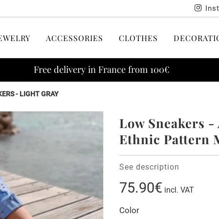
Ins
EWELRY
ACCESSORIES
CLOTHES
DECORATI
Free delivery in France from 100€
ERS - LIGHT GRAY
Low Sneakers -
Ethnic Pattern
See description
75.90€
incl. VAT
Color