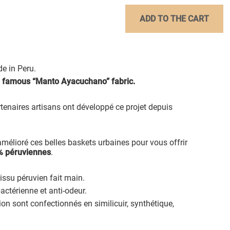
ADD TO THE CART
 in Peru.
e famous “Manto Ayacuchano” fabric.
rtenaires artisans ont développé ce projet depuis
amélioré ces belles baskets urbaines pour vous offrir
% péruviennes
.
ssu péruvien fait main.
bactérienne et anti-odeur.
ion sont confectionnés en similicuir, synthétique,