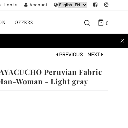
ta Looks
Account
ON
OFFERS
0
PREVIOUS
NEXT
 AYACUCHO Peruvian Fabric
 Man-Woman - Light gray