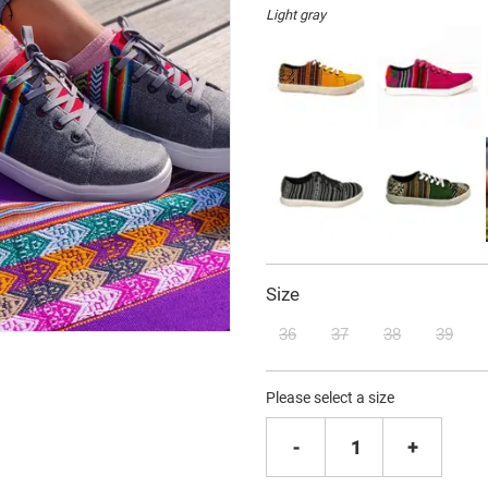
Light gray
Size
36
37
38
39
Please select a size
-
1
+