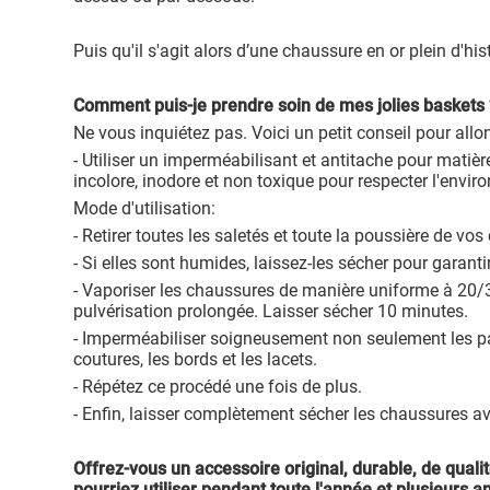
Puis qu'il s'agit alors d’une chaussure en or plein d'
Comment puis-je prendre soin de mes jolies baskets 
Ne vous inquiétez pas. Voici un petit conseil pour allon
- Utiliser un imperméabilisant et antitache pour matière
incolore, inodore et non toxique pour respecter l'envi
Mode d'utilisation:
- Retirer toutes les saletés et toute la poussière de vo
- Si elles sont humides, laissez-les sécher pour garant
- Vaporiser les chaussures de manière uniforme à 20/
pulvérisation prolongée. Laisser sécher 10 minutes.
- Imperméabiliser soigneusement non seulement les part
coutures, les bords et les lacets.
- Répétez ce procédé une fois de plus.
- Enfin, laisser complètement sécher les chaussures ava
Offrez-vous un accessoire original, durable, de qual
pourriez utiliser pendant toute l'année et plusieurs a