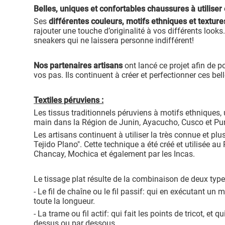
Belles, uniques et confortables chaussures à utiliser
Ses
différentes couleurs, motifs ethniques et texture
rajouter une touche d’originalité à vos différents looks
sneakers qui ne laissera personne indifférent!
Nos partenaires artisans
ont lancé ce projet afin de po
vos pas. Ils continuent à créer et perfectionner ces be
Textiles péruviens :
Les tissus traditionnels péruviens à motifs ethniques, 
main dans la Région de Junin, Ayacucho, Cusco et Pun
Les artisans continuent à utiliser la très connue et pl
Tejido Plano". Cette technique a été créé et utilisée a
Chancay, Mochica et également par les Incas.
Le tissage plat résulte de la combinaison de deux type
- Le fil de chaîne ou le fil passif: qui en exécutant un 
toute la longueur.
- La trame ou fil actif: qui fait les points de tricot, et q
dessus ou par dessous.