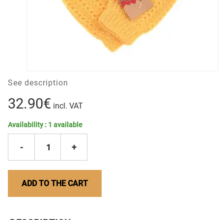
See description
32.90€
incl. VAT
Availability :
1
available
-
1
+
ADD TO THE CART