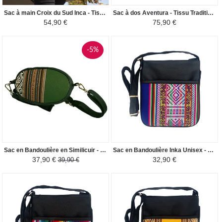
Sac à main Croix du Sud Inca - Tissu Traditionnel Péruvien - Crème/Noir et nuances marrons
Sac à dos Aventura - Tissu Traditionnel Canta Perú - Gris Foncé/Nuances Marron
54,90 €
75,90 €
-5%
Sac en Bandoulière en Similicuir - Rond - Vert / Marron
Sac en Bandoulière Inka Unisex - Tissu Traditionnel Péruvien - Bleu Electrique / Coloré
37,90 €
32,90 €
39,90 €