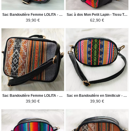
Sac Bandoulière Femme LOLITA - Toile Péruvienne Motifs Ethniques - Jaune / Coloré
Sac à dos Mon Petit Lapin - Tissu Traditionnel Péruvien Blanquirroja - Rouge et Blanc
39,90 €
62,90 €
Sac Bandoulière Femme LOLITA - Toile Péruvienne Motifs Ethniques - Gris Foncé / Nuances Marron
Sac en Bandoulière en Similicuir - Rond - Beige Clair / Couleurs Incas
39,90 €
39,90 €