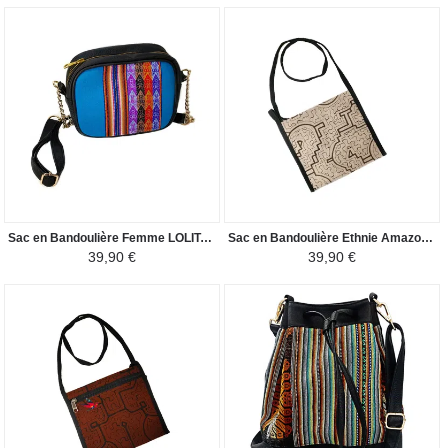
Sac en Bandoulière Femme LOLITA - Toile Péruvienne Motifs Ethniques - Bleu Ciel Coloré
Sac en Bandoulière Ethnie Amazonienne - Kéne Shipibo Conibo - Beige/Noire
39,90 €
39,90 €