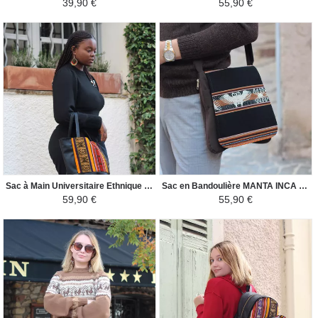
39,90 €
55,90 €
Sac à Main Universitaire Ethnique XL - Tissu Péruvien - Jaune et Rouge Coloré
Sac en Bandoulière MANTA INCA - Pour Homme Oiseaux Nazca - Marron / Noir
59,90 €
55,90 €