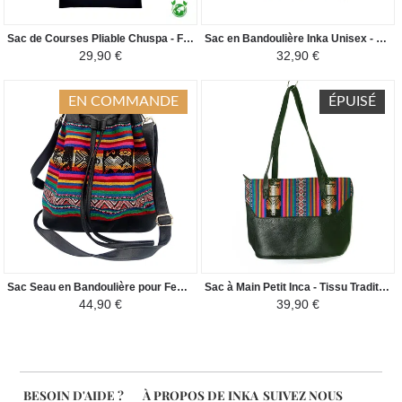
Sac de Courses Pliable Chuspa - Fourre-tout en Toile Péruvienne - Coloré
Sac en Bandoulière Inka Unisex - Tissu Traditionnel Péruvien - Camel foncé / Crème
29,90 €
32,90 €
EN COMMANDE
ÉPUISÉ
Sac Seau en Bandoulière pour Femme - Tissu Traditionnel Amazonie Péruvienne - Vert et Coloré/Noir
Sac à Main Petit Inca - Tissu Traditionnel Amazonie Péruvienne - Vert et Coloré/Noir
44,90 €
39,90 €
BESOIN D'AIDE ?
À PROPOS DE INKA
SUIVEZ NOUS