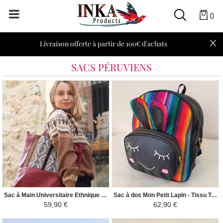
0
Livraison offerte à partir de 100€ d'achats
SACS PÉRUVIENS
Sac à Main Universitaire Ethnique XL - Tissu Péruvien - Bordeaux/ Nuances de Marron
Sac à dos Mon Petit Lapin - Tissu Traditionnel Péruvien Guacamayo - Coloré
59,90 €
62,90 €