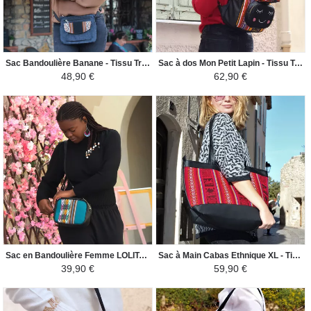
Sac Bandoulière Banane - Tissu Traditionnel Péruvien - Jean/Noir
Sac à dos Mon Petit Lapin - Tissu Traditionnel Amazonie Péruvienne - Jaune / Noir
48,90 €
62,90 €
Sac en Bandoulière Femme LOLITA - Toile Péruvienne Motifs Ethniques - Vert Canard / Noir
Sac à Main Cabas Ethnique XL - Tissu Péruvien - Rouge Coloré
39,90 €
59,90 €