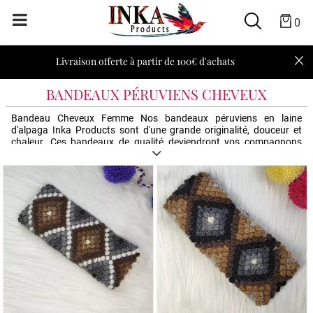
0
Livraison offerte à partir de 100€ d'achats
BANDEAUX PÉRUVIENS CHEVEUX
Bandeau Cheveux Femme Nos bandeaux péruviens en laine
d'alpaga Inka Products sont d'une grande originalité, douceur et
chaleur. Ces bandeaux de qualité deviendront vos compagnons
idéals pour garder vos oreilles au chaud sans avoir besoin de
couvrir toute votre tête. Amusez-vous et osez la différence !