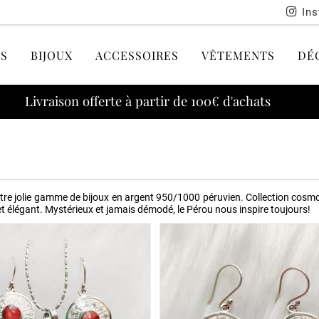
In
S
BIJOUX
ACCESSOIRES
VÊTEMENTS
DÉ
Livraison offerte à partir de 100€ d'achats
otre jolie gamme de bijoux en argent 950/1000 péruvien. Collection cosmopol
et élégant. Mystérieux et jamais démodé, le Pérou nous inspire toujours!