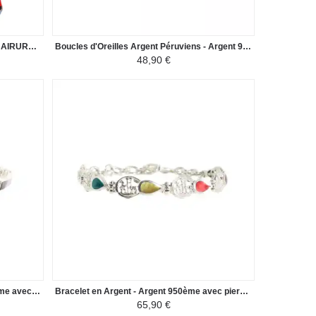
Parure Collier et Boucles d'Oreilles HUAIRURO - Forme d'un Hexagone - Rouge/Noir
Boucles d'Oreilles Argent Péruviens - Argent 950ème Huairuros - Rouge/Noir
48,90 €
Bracelet YATI en Argent - Argent 950ème avec pierres naturelles
Bracelet en Argent - Argent 950ème avec pierres naturelles en forme de goutte
65,90 €