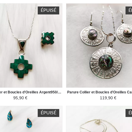
ÉPUISÉ
É
Parure Collier et Boucles d'Oreilles Argent950/1000 Pierres Semi Précieuses Naturelles - Croix de la Chacana - Vert Turquoise
95,90 €
119,90 €
ÉPUISÉ
É