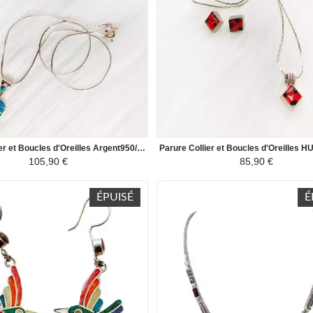
Parure Collier et Boucles d'Oreilles Argent950/1000 et Pierres Semi Précieuses Naturelles - Feuille de Coca Péruvienne - Vert Turquoise
105,90 €
85,90 €
ÉPUISÉ
É