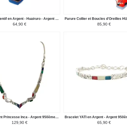
Collier Pendentif en Argent - Huairuro - Argent 950/1000 Héxagone - Rouge/Noir
64,90 €
85,90 €
Collier Argent Princesse Inca - Argent 950ème incrusté de Pierres Semi-précieuses
129,90 €
65,90 €