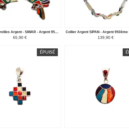
Boucles d'Oreilles Argent - SIWAR - Argent 950ème incrusté de Pierres Semi-précieuses
65,90 €
139,90 €
ÉPUISÉ
É