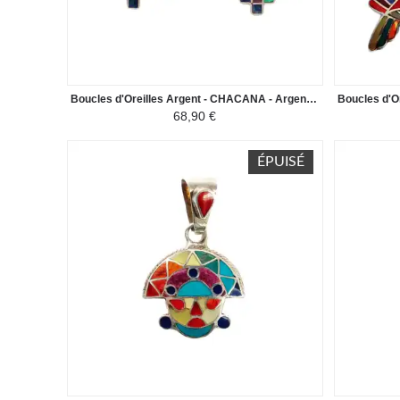
Boucles d'Oreilles Argent - CHACANA - Argent 950ème incrusté de Pierres Semi-précieuses
68,90 €
ÉPUISÉ