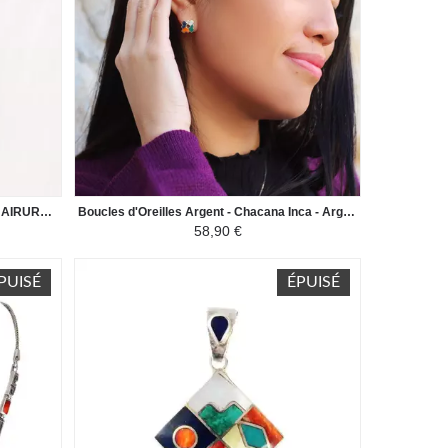
Parure Collier et Boucles d'Oreilles HUAIRURO - Forme Losange - Rouge/Noir
Boucles d'Oreilles Argent - Chacana Inca - Argent 950ème incrusté de Pierres Naturelles Semi-précieuses - Coloré
58,90 €
PUISÉ
ÉPUISÉ