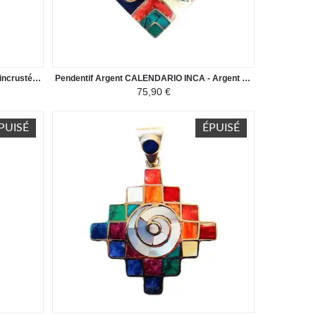
Collier Argent SIPAN - Argent 950ème incrusté de Pierres Semi-précieuses
Pendentif Argent CALENDARIO INCA - Argent 950 incrusté de Pierres Semi-précieuses
75,90 €
PUISÉ
ÉPUISÉ