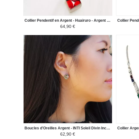
Collier Pendentif en Argent - Huairuro - Argent 950/1000 Losange - Rouge/Noir
64,90 €
Boucles d'Oreilles Argent - INTI Soleil Divin Inca - Argent 950ème incrusté de Pierres Naturelles Semi-précieuses - Blanc / Gris Brillant
62,90 €