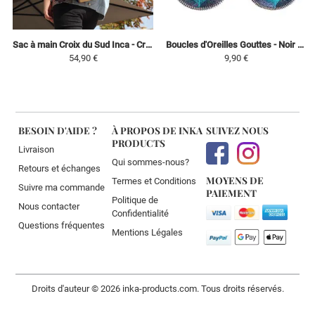
Sac à main Croix du Sud Inca - Crème/Noir et nuances marrons - Tissu Traditionnel Péruvien
Boucles d'Oreilles Gouttes - Noir / Fuchsia / Turquoise
54,90 €
9,90 €
BESOIN D'AIDE ?
À PROPOS DE INKA
SUIVEZ NOUS
PRODUCTS
Livraison
Qui sommes-nous?
Retours et échanges
MOYENS DE
Termes et Conditions
Suivre ma commande
PAIEMENT
Politique de
Nous contacter
Confidentialité
Questions fréquentes
Mentions Légales
Droits d'auteur © 2026 inka-products.com. Tous droits réservés.