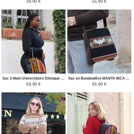
39,90 €
55,90 €
Sac à Main Universitaire Ethnique XL - Tissu Péruvien - Jaune et Rouge Coloré
Sac en Bandoulière MANTA INCA - Pour Homme Oiseaux Nazca - Marron / Noir
59,90 €
55,90 €