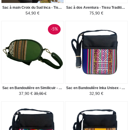
Sac à main Croix du Sud Inca - Tissu Traditionnel Péruvien - Crème/Noir et nuances marrons
Sac à dos Aventura - Tissu Traditionnel Canta Perú - Gris Foncé/Nuances Marron
54,90 €
75,90 €
-5%
Sac en Bandoulière en Similicuir - Rond - Vert / Marron
Sac en Bandoulière Inka Unisex - Tissu Traditionnel Péruvien - Bleu Electrique / Coloré
37,90 €
32,90 €
39,90 €