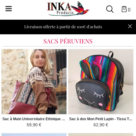
0
Livraison offerte à partir de 100€ d'achats
SACS PÉRUVIENS
Sac à Main Universitaire Ethnique XL - Tissu Péruvien - Bordeaux/ Nuances de Marron
Sac à dos Mon Petit Lapin - Tissu Traditionnel Péruvien Guacamayo - Coloré
59,90 €
62,90 €