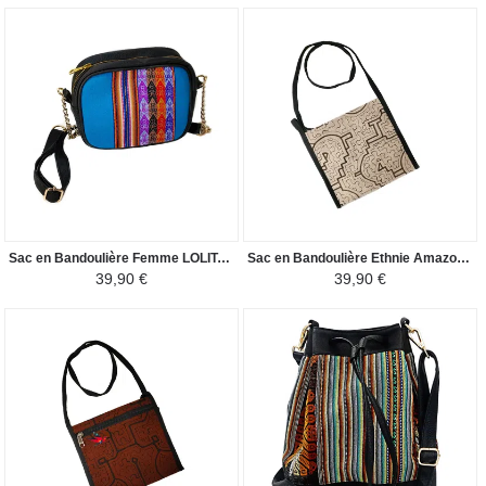
Sac en Bandoulière Femme LOLITA - Toile Péruvienne Motifs Ethniques - Bleu Ciel Coloré
Sac en Bandoulière Ethnie Amazonienne - Kéne Shipibo Conibo - Beige/Noire
39,90 €
39,90 €