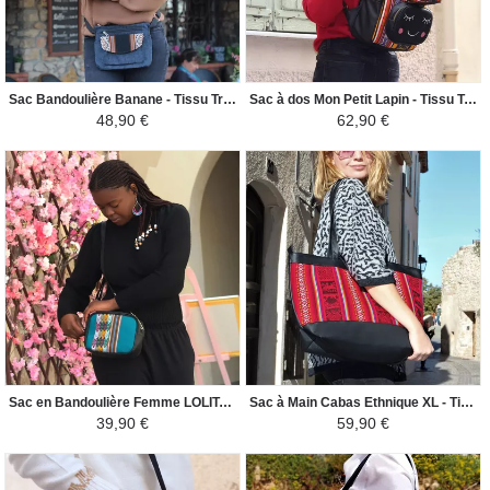
Sac Bandoulière Banane - Tissu Traditionnel Péruvien - Jean/Noir
Sac à dos Mon Petit Lapin - Tissu Traditionnel Amazonie Péruvienne - Jaune / Noir
48,90 €
62,90 €
Sac en Bandoulière Femme LOLITA - Toile Péruvienne Motifs Ethniques - Vert Canard / Noir
Sac à Main Cabas Ethnique XL - Tissu Péruvien - Rouge Coloré
39,90 €
59,90 €