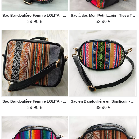
Sac Bandoulière Femme LOLITA - Toile Péruvienne Motifs Ethniques - Jaune / Coloré
Sac à dos Mon Petit Lapin - Tissu Traditionnel Péruvien Blanquirroja - Rouge et Blanc
39,90 €
62,90 €
Sac Bandoulière Femme LOLITA - Toile Péruvienne Motifs Ethniques - Gris Foncé / Nuances Marron
Sac en Bandoulière en Similicuir - Rond - Beige Clair / Couleurs Incas
39,90 €
39,90 €