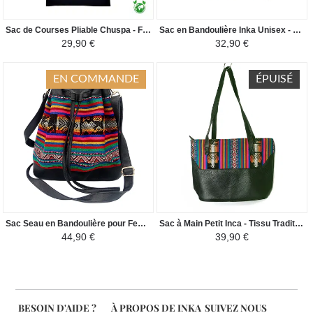
Sac de Courses Pliable Chuspa - Fourre-tout en Toile Péruvienne - Coloré
Sac en Bandoulière Inka Unisex - Tissu Traditionnel Péruvien - Camel foncé / Crème
29,90 €
32,90 €
EN COMMANDE
ÉPUISÉ
Sac Seau en Bandoulière pour Femme - Tissu Traditionnel Amazonie Péruvienne - Vert et Coloré/Noir
Sac à Main Petit Inca - Tissu Traditionnel Amazonie Péruvienne - Vert et Coloré/Noir
44,90 €
39,90 €
BESOIN D'AIDE ?
À PROPOS DE INKA
SUIVEZ NOUS