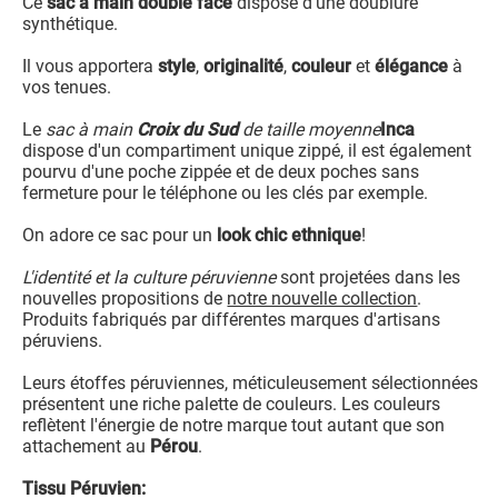
Ce
sac à main double face
dispose d'une doublure
synthétique.
Il vous apportera
style
,
originalité
,
couleur
et
élégance
à
vos tenues.
Le
sac à main
Croix du Sud
de taille moyenne
Inca
dispose d'un compartiment unique zippé, il est également
pourvu d'une poche zippée et de deux poches sans
fermeture pour le téléphone ou les clés par exemple.
On adore ce sac pour un
look chic ethnique
!
L'identité et la culture péruvienne
sont projetées dans les
nouvelles propositions de
notre nouvelle collection
.
Produits fabriqués par différentes marques d'artisans
péruviens.
Leurs étoffes péruviennes, méticuleusement sélectionnées
présentent une riche palette de couleurs. Les couleurs
reflètent l'énergie de notre marque tout autant que son
attachement au
Pérou
.
Tissu Péruvien: