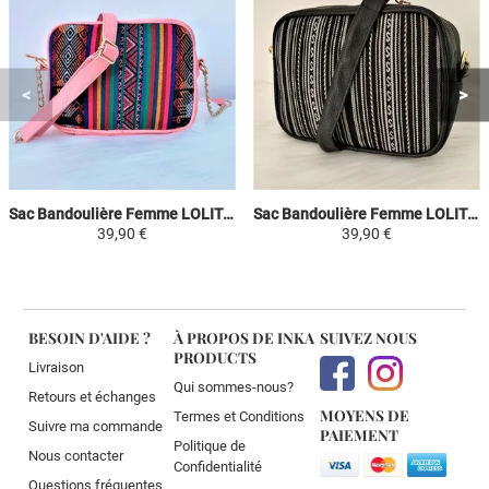
Sac Bandoulière Femme LOLITA - Rose / Coloré - Toile Péruvienne Motifs Ethniques
Sac Bandoulière Femme LOLITA - Blanc / Noir - Toile Péruvienne Motifs Ethniques
39,90 €
39,90 €
BESOIN D'AIDE ?
À PROPOS DE INKA
SUIVEZ NOUS
PRODUCTS
Livraison
Qui sommes-nous?
Retours et échanges
MOYENS DE
Termes et Conditions
Suivre ma commande
PAIEMENT
Politique de
Nous contacter
Confidentialité
Questions fréquentes