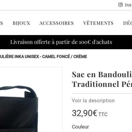
In
S
BIJOUX
ACCESSOIRES
VÊTEMENTS
DÉ
Livraison offerte à partir de 100€ d'achats
ULIÈRE INKA UNISEX - CAMEL FONCÉ / CRÈME
Sac en Bandouli
Traditionnel Pé
Voir la description
32,90€
TTC
Couleur