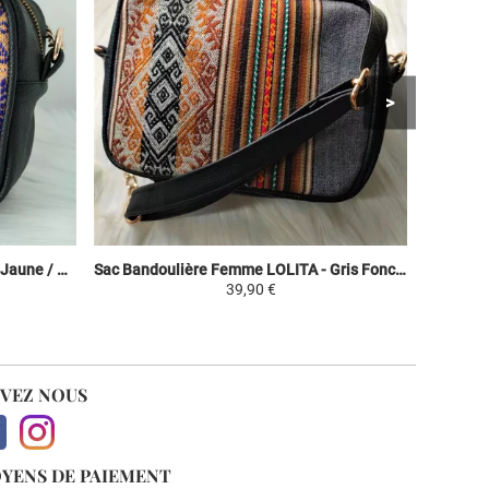
Sac Bandoulière Femme LOLITA - Jaune / Coloré - Toile Péruvienne Motifs Ethniques
Sac Bandoulière Femme LOLITA - Gris Foncé / Nuances Marron - Toile Péruvienne Motifs Ethniques
39,90 €
IVEZ NOUS
YENS DE PAIEMENT