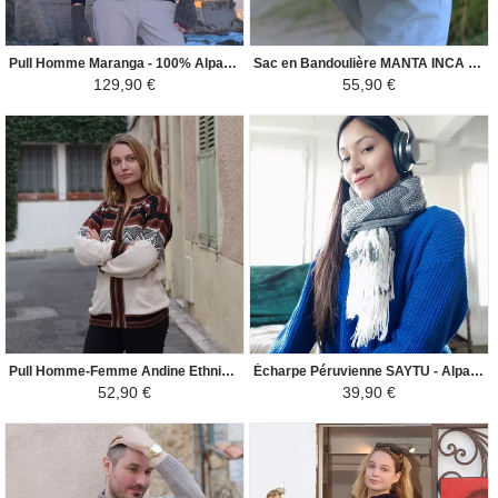
Pull Homme Maranga - 100% Alpaga - Bleu Marine / Camel
Sac en Bandoulière MANTA INCA - Pour Homme Faune - Noir / Marron
129,90 €
55,90 €
Pull Homme-Femme Andine Ethnique - Croix Chacana - Beige Clair / Couleurs Incas
Écharpe Péruvienne SAYTU - Alpaga Motifs Ethniques ZigZag - Gris Clair / Blanc
52,90 €
39,90 €