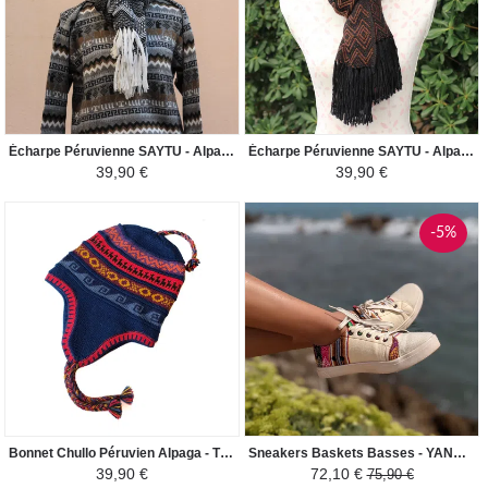
Écharpe Péruvienne SAYTU - Alpaga Motifs Ethniques - Noir/Blanc
Écharpe Péruvienne SAYTU - Alpaga Motifs Ethniques Losange - Marron/Noir
39,90 €
39,90 €
-5%
Bonnet Chullo Péruvien Alpaga - Tissé Main en Alpaga avec Motifs Ethniques - Bleu Marine/Rouge
Sneakers Baskets Basses - YANAHUARA Tissu Péruvien Motif Ethniques Homme-Femme - Blanc Crème / Coloré
39,90 €
72,10 €
75,90 €