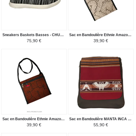
Sneakers Baskets Basses - CHULUCANAS Tissu Péruvien Motif Ethniques Homme-Femme - Noir / Blanc
Sac en Bandoulière Ethnie Amazonienne - Kéne Shipibo Conibo - Beige/Noire
75,90 €
39,90 €
Sac en Bandoulière Ethnie Amazonienne - Kéne Shipibo Conibo - Marron/Noir
Sac en Bandoulière MANTA INCA - Pour Homme Oiseaux Nazca - Bordeaux / Marron
39,90 €
55,90 €