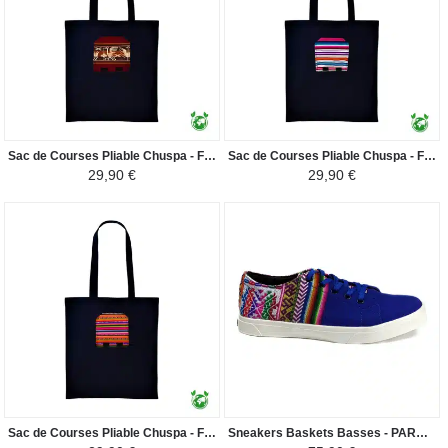
Sac de Courses Pliable Chuspa - Fourre-tout en Toile Péruvienne - Bordeaux
Sac de Courses Pliable Chuspa - Fourre-tout en Toile Péruvienne - Nuances Roses et Bleu Ciel
29,90 €
29,90 €
Sac de Courses Pliable Chuspa - Fourre-tout en Toile Péruvienne - Coloré
Sneakers Baskets Basses - PARACAS BLEU Tissu Péruvien Motif Ethniques Homme-Femme - Bleu Foncé