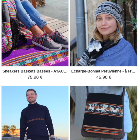
Sneakers Baskets Basses - AYACUCHO Tissu Péruvien Motif Ethniques Homme-Femme - Gris Clair
Écharpe-Bonnet Péruvienne - à Franges - Gris
75,90 €
45,90 €