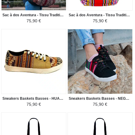
Sac à dos Aventura - Tissu Traditionnel Péruvien Vinicunca - Bordeaux
Sac à dos Aventura - Tissu Traditionnel Péruvien Ayacucho - Gris Clair
75,90 €
75,90 €
Sneakers Baskets Basses - HUACACHINA Tissu Péruvien Motif Ethniques Homme-Femme - Beige Clair / Nuance Marron
Sneakers Baskets Basses - NEGRITOS DE HUANUCO Tissu Péruvien Motif Ethniques Homme-Femme - Noir
75,90 €
75,90 €