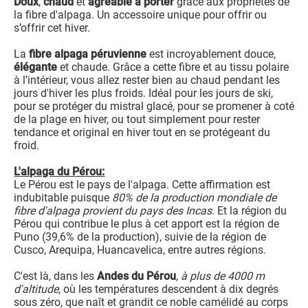
Doux
,
chaud
et
agréable à porter
grâce aux propriétés de
la fibre d'alpaga. Un accessoire unique pour offrir ou
s’offrir cet hiver.
La
fibre alpaga péruvienne
est incroyablement douce,
élégante
et chaude. Grâce a cette fibre et au tissu polaire
à l’intérieur, vous allez rester bien au chaud pendant les
jours d'hiver les plus froids. Idéal pour les jours de ski,
pour se protéger du mistral glacé, pour se promener à coté
de la plage en hiver, ou tout simplement pour rester
tendance et original en hiver tout en se protégeant du
froid.
L'alpaga du Pérou:
Le Pérou est le pays de l'alpaga. Cette affirmation est
indubitable puisque
80% de la production mondiale de
fibre d'alpaga provient du pays des Incas
. Et la région du
Pérou qui contribue le plus à cet apport est la région de
Puno (39,6% de la production), suivie de la région de
Cusco, Arequipa, Huancavelica, entre autres régions.
C'est là, dans les
Andes du Pérou
,
à plus de 4000 m
d'altitude
, où les températures descendent à dix degrés
sous zéro, que naît et grandit ce noble camélidé au corps