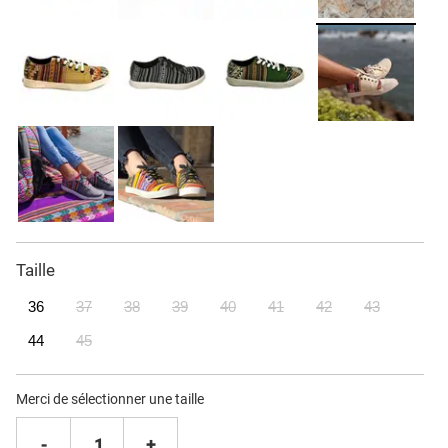
Taille
36
37
38
39
40
41
42
43
44
45
Merci de sélectionner une taille
-
1
+