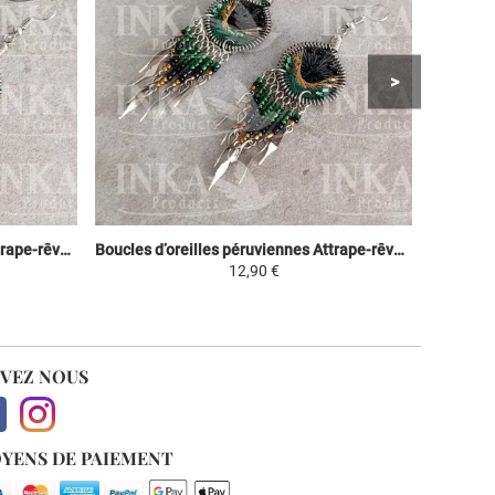
Boucles d’oreilles péruviennes Attrape-rêves - Bleu ciel, violet & vert
Boucles d’oreilles péruviennes Attrape-rêves - Noir, Jaune et Vert
12,90 €
IVEZ NOUS
YENS DE PAIEMENT