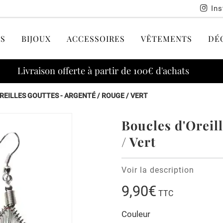
In
S
BIJOUX
ACCESSOIRES
VÊTEMENTS
DÉ
Livraison offerte à partir de 100€ d'achats
REILLES GOUTTES - ARGENTÉ / ROUGE / VERT
Boucles d'Oreil
/ Vert
Voir la description
9,90€
TTC
Couleur