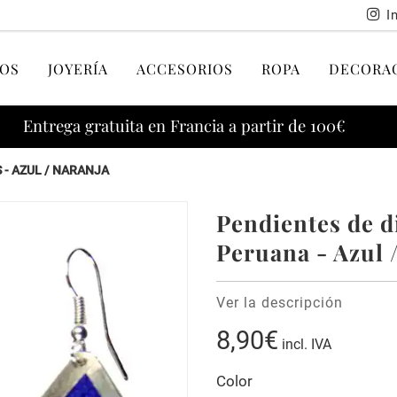
I
OS
JOYERÍA
ACCESORIOS
ROPA
DECORA
Entrega gratuita en Francia a partir de 100€
 - AZUL / NARANJA
Pendientes de d
Peruana - Azul 
Ver la descripción
8,90€
incl. IVA
Color