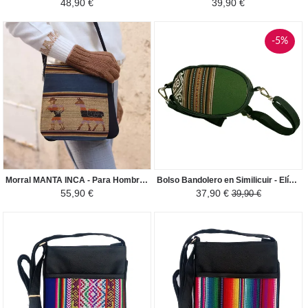
48,90 €
39,90 €
-5%
Morral MANTA INCA - Para Hombre LLama - Azul / Negro
Bolso Bandolero en Similicuir - Elíptico - Verde / Marron
55,90 €
37,90 €
39,90 €