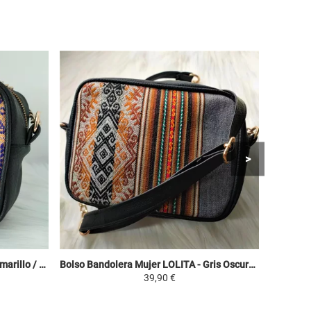
Bolso Bandolera Mujer LOLITA - Amarillo / Colorido - Manto Peruano Motivos Étnicos
Bolso Bandolera Mujer LOLITA - Gris Oscuro / Tonos Marrones - Manto Peruano Motivos Étnicos
39,90 €