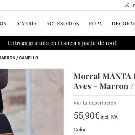
I
OS
JOYERÍA
ACCESORIOS
ROPA
DECORA
Entrega gratuita en Francia a partir de 100€
MARRON / CAMELLO
Morral MANTA 
Aves - Marron /
Ver la descripción
55,90€
incl. IVA
Color