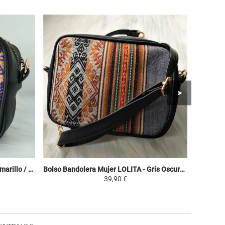
Bolso Bandolera Mujer LOLITA - Amarillo / Colorido - Manto Peruano Motivos Étnicos
Bolso Bandolera Mujer LOLITA - Gris Oscuro / Tonos Marrones - Manto Peruano Motivos Étnicos
39,90 €