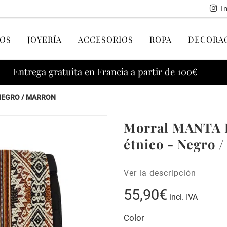
I
OS
JOYERÍA
ACCESORIOS
ROPA
DECORA
Entrega gratuita en Francia a partir de 100€
NEGRO / MARRON
Morral MANTA 
étnico - Negro 
Ver la descripción
55,90€
incl. IVA
Color