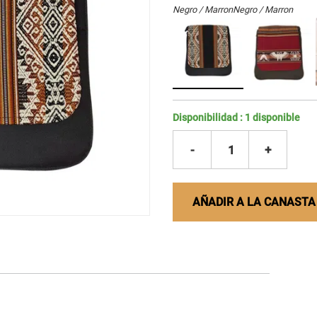
Negro / Marron
Negro / Marron
Disponibilidad :
1
disponible
-
1
+
AÑADIR A LA CANASTA