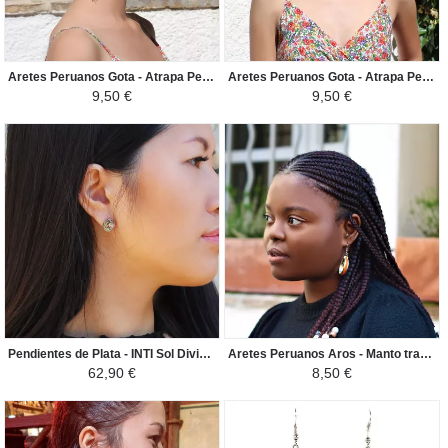
Aretes Peruanos Gota - Atrapa Pesadillas en Perlas de Rocalla - Rojo / Negro
Aretes Peruanos Gota - Atrapa Pesadillas en Perlas de Rocalla - Violeta / Oro
9,50 €
9,50 €
Pendientes de Plata - INTI Sol Divino Inca - Plata 950 con incrustaciones de piedras naturales semipreciosas - Blanco / Gris Brillante
Aretes Peruanos Aros - Manto tradicional Peruano - Tonos Marrones
62,90 €
8,50 €