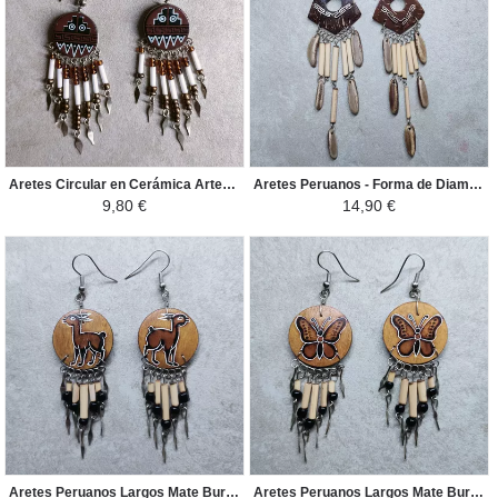
Aretes Circular en Cerámica Artesanal - Perlas de Rocalla - Marron/Blanco
Aretes Peruanos - Forma de Diamante Granos del Bosque y Coco - Marron/Negro
9,80 €
14,90 €
Aretes Peruanos Largos Mate Burilado - Vicuña Grabada/Flecos de Bambú y Semillas - Marron/Negro
Aretes Peruanos Largos Mate Burilado - Mariposa Grabada/Flecos de Bambú y Semillas - Marron/Negro