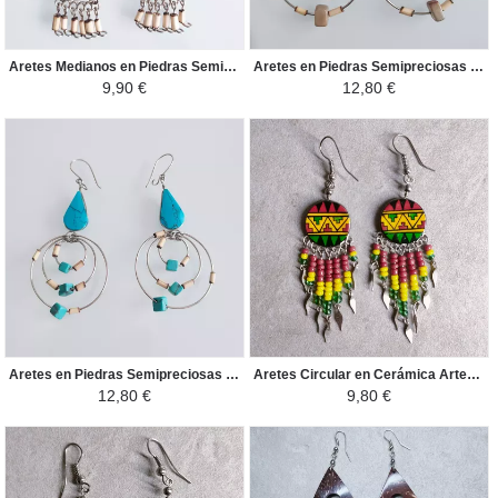
Aretes Medianos en Piedras Semipreciosas - Adornos en Bambú o Piedras Preciosas - Marron/Negro
Aretes en Piedras Semipreciosas - Gota y Tres Circulos Artesanales de Perú - Verde Oscuro
9,90 €
12,80 €
Aretes en Piedras Semipreciosas - Gota y Tres Circulos Artesanales de Perú - Celeste
Aretes Circular en Cerámica Artesanal - Perlas de Rocalla - Amarillo/Rojo/Verde
12,80 €
9,80 €