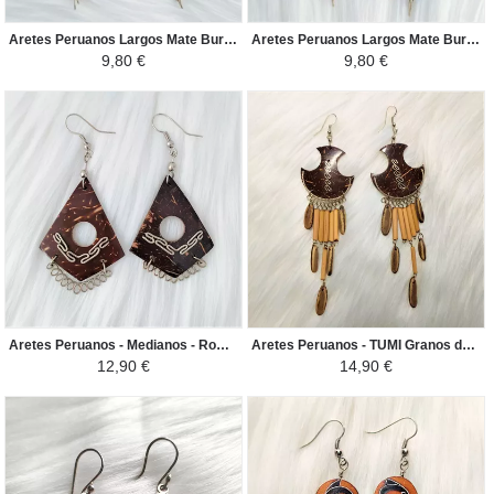
Aretes Peruanos Largos Mate Burilado - Tortuga Grabada con Flecos de Bambú y Semillas - Marron/Negro
Aretes Peruanos Largos Mate Burilado - Lorito Grabado con Flecos de Bambú y Semillas - Marron/Negro
9,80 €
9,80 €
Aretes Peruanos - Medianos - Rombo Geométrico de Coco - Marron Natural
Aretes Peruanos - TUMI Granos del Bosque y Coco - Marron Natural
12,90 €
14,90 €