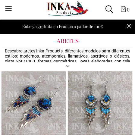
0
Entrega gratuita en Francia a partir de 100€
ARETES
Descubre aretes Inka Products, diferentes modelos para diferentes
estilos: modernos, atemporales, llamativos, asertivos o clásicos,
plata 950/1000, formas geométricas, joyas elaboradas con tela
tradicional peruana, joyas de cerámica con diseños hechos a mano,
aretes atrapasueños, en forma de una gota, en hilos. También
joyas étnicas económicas para presupuestos reducidos. Hoy es
una gran ocasión para hacer un bonito regalo de Inka Products.