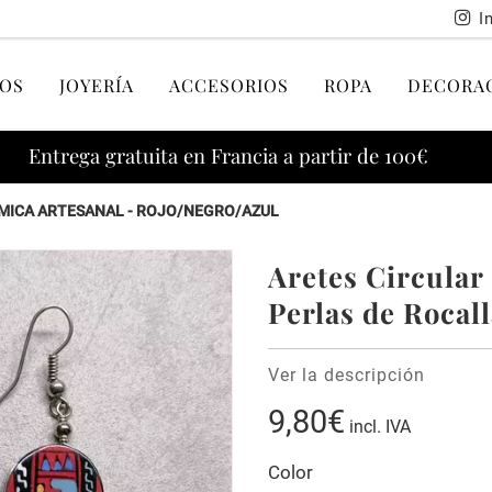
I
OS
JOYERÍA
ACCESORIOS
ROPA
DECORA
Entrega gratuita en Francia a partir de 100€
ÁMICA ARTESANAL - ROJO/NEGRO/AZUL
Aretes Circular
Perlas de Rocal
Ver la descripción
9,80€
incl. IVA
Color