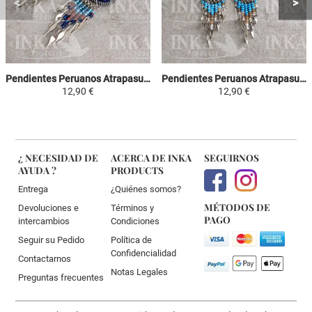
Pendientes Peruanos Atrapasueños - Celeste, Marron y Violeta
Pendientes Peruanos Atrapasueños - Celeste, Amarillo y Blanco
12,90 €
12,90 €
¿ NECESIDAD DE
ACERCA DE INKA
SEGUIRNOS
AYUDA ?
PRODUCTS
Entrega
¿Quiénes somos?
MÉTODOS DE
Devoluciones e
Términos y
PAGO
intercambios
Condiciones
Seguir su Pedido
Política de
Confidencialidad
Contactarnos
Notas Legales
Preguntas frecuentes