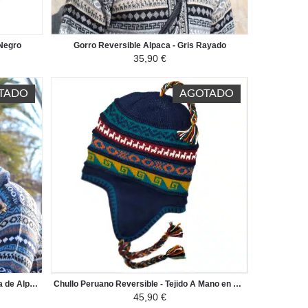
 Negro
Gorro Reversible Alpaca - Gris Rayado
35,90 €
TADO
AGOTADO
Chullo Peruano - Tejido A Mano en Lana de Alpaca con Motivos Étnicos - Azul / Marron Coloré
Chullo Peruano Reversible - Tejido A Mano en Lana de Alpaca con Motivos Étnicos - Azul Marino/Gris Claro
45,90 €