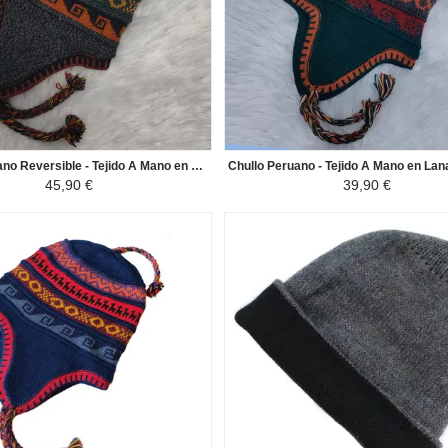
Chullo Peruano Reversible - Tejido A Mano en Lana de Alpaca con Motivos Étnicos - Gris Oscuro / Color Vino
45,90 €
39,90 €