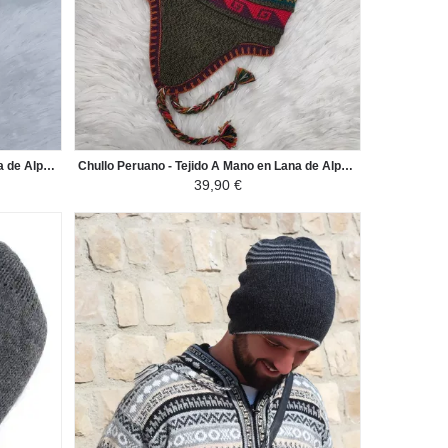
Chullo Peruano - Tejido A Mano en Lana de Alpaca con Motivos Étnicos - Verte Pato Oscuro / Colorido
Chullo Peruano - Tejido A Mano en Lana de Alpaca con Motivos Étnicos - Verde Amarillo / Colorido
39,90 €