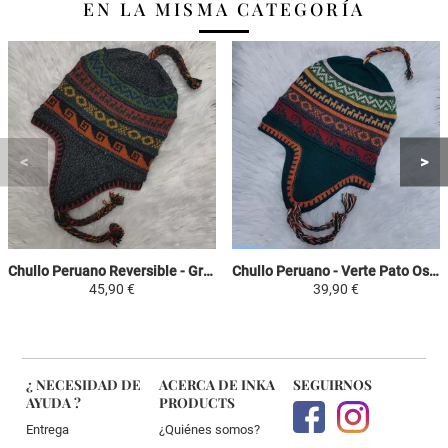
EN LA MISMA CATEGORÍA
Chullo Peruano Reversible - Gris Oscuro / Color Vino - Tejido A Mano en Lana de Alpaca con Motivos Étnicos
Chullo Peruano - Verte Pato Oscuro / Colorido - Tejido A Mano en Lana de Alpaca con Motivos Étnicos
45,90 €
39,90 €
¿ NECESIDAD DE
ACERCA DE INKA
SEGUIRNOS
AYUDA ?
PRODUCTS
Entrega
¿Quiénes somos?