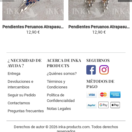
Pendientes Peruanos Atrapasueños - Celeste, Marron y Violeta
Pendientes Peruanos Atrapasueños - Celeste, Amarillo y Blanco
12,90 €
12,90 €
¿ NECESIDAD DE
ACERCA DE INKA
SEGUIRNOS
AYUDA ?
PRODUCTS
Entrega
¿Quiénes somos?
MÉTODOS DE
Devoluciones e
Términos y
PAGO
intercambios
Condiciones
Seguir su Pedido
Política de
Confidencialidad
Contactarnos
Notas Legales
Preguntas frecuentes
Derechos de autor © 2026 inka-products.com. Todos derechos
reservados