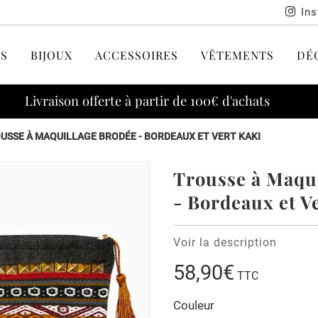
In
S
BIJOUX
ACCESSOIRES
VÊTEMENTS
DÉ
Livraison offerte à partir de 100€ d'achats
USSE À MAQUILLAGE BRODÉE - BORDEAUX ET VERT KAKI
Trousse à Maqui
- Bordeaux et V
Voir la description
58,90€
TTC
Couleur