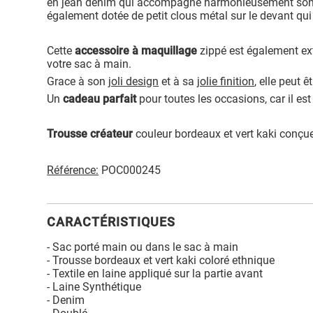
en jean denim qui accompagne harmonieusement so
également dotée de petit clous métal sur le devant qui
Cette
accessoire à maquillage
zippé est également ex
votre sac à main.
Grace à son
joli design
et à sa
jolie finition
, elle peut 
Un
cadeau parfait
pour toutes les occasions, car il es
Trousse créateur
couleur bordeaux et vert kaki conçue
Référence:
POC000245
CARACTÉRISTIQUES
- Sac porté main ou dans le sac à main
- Trousse bordeaux et vert kaki coloré ethnique
- Textile en laine appliqué sur la partie avant
- Laine Synthétique
- Denim