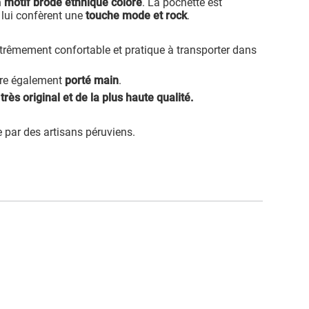
n
motif brodé ethnique coloré
. La pochette est
 lui confèrent une
touche mode et rock
.
trêmement confortable et pratique à transporter dans
être également
porté main
.
t
très original et de la plus haute qualité.
 par des artisans péruviens.