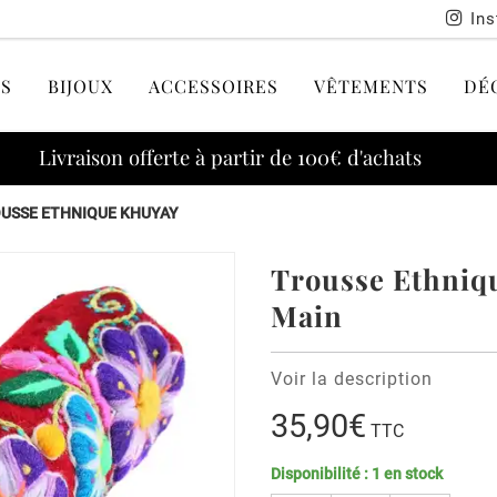
In
S
BIJOUX
ACCESSOIRES
VÊTEMENTS
DÉ
Livraison offerte à partir de 100€ d'achats
USSE ETHNIQUE KHUYAY
Trousse Ethniq
Main
Voir la description
35,90€
TTC
Disponibilité :
1
en stock