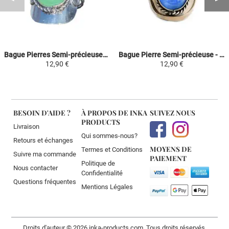
Bague Pierres Semi-précieuses - Goutte Verte Claire
Bague Pierre Semi-précieuse - Agate Bleu Ciel
12,90 €
12,90 €
BESOIN D'AIDE ?
À PROPOS DE INKA
SUIVEZ NOUS
PRODUCTS
Livraison
Qui sommes-nous?
Retours et échanges
MOYENS DE
Termes et Conditions
Suivre ma commande
PAIEMENT
Politique de
Nous contacter
Confidentialité
Questions fréquentes
Mentions Légales
Droits d'auteur © 2026 inka-products.com. Tous droits réservés.