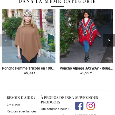
DANS LA MÊME CATÉGORIE
Poncho Femme Tricoté en 100% Alpaga - Camel - Carré
Poncho Alpaga JAYWAY - Rouge / Noir / Gris / Blanc - Motifs Ethniques
145,90 €
49,99 €
BESOIN D'AIDE ?
À PROPOS DE INKA
SUIVEZ NOUS
PRODUCTS
Livraison
Qui sommes-nous?
Retours et échanges