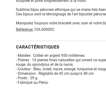
sculptée et polie soigneusement à la main.
Sublime bijou péruvien ethnique qui se marie très bie
Ces bijoux sont le témoignage de l'art bijoutier péruvi
Manipulez toujours votre bracelet avec soin et votre 
Référence:
COL000002
CARACTÉRISTIQUES
- Matière : Collier en argent 950 millièmes.
- Pierres : 10 pierres fines naturelles qui ornent ce sup
rouge, du spondylus et de la nacre.
- Couleur : Bleu, violet, nacre, orange, turquoise et roug
- Dimension : Réglable de 45 cm jusqu’à 48 cm
- Poids : 29 g
- Fabriqué au Pérou