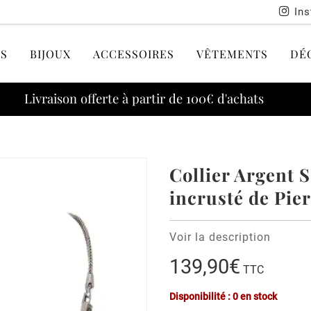
In
S
BIJOUX
ACCESSOIRES
VÊTEMENTS
DÉ
Livraison offerte à partir de 100€ d'achats
Collier Argent 
incrusté de Pie
Voir la description
139,90€
TTC
Disponibilité : 0 en stock