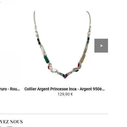
Collier Pendentif en Argent - Huairuro - Rouge/Noir - Argent 950/1000 Héxagone
Collier Argent Princesse Inca - Argent 950ème incrusté de Pierres Semi-précieuses
129,90 €
IVEZ NOUS