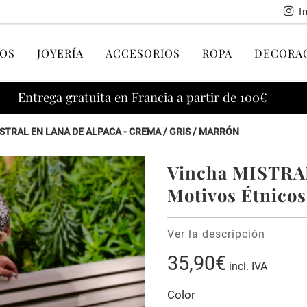
I
OS
JOYERÍA
ACCESORIOS
ROPA
DECORA
Entrega gratuita en Francia a partir de 100€
STRAL EN LANA DE ALPACA - CREMA / GRIS / MARRÓN
Vincha MISTRAL
Motivos Étnicos
Ver la descripción
35,90€
incl. IVA
Color