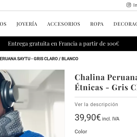
I
OS
JOYERÍA
ACCESORIOS
ROPA
DECORA
Entrega gratuita en Francia a partir de 100€
ERUANA SAYTU - GRIS CLARO / BLANCO
Chalina Peruan
Étnicas - Gris C
Ver la descripción
39,90€
incl. IVA
Color