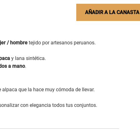
AÑADIR A LA CANASTA
jer / hombre
tejido por artesanos peruanos.
lpaca
y lana sintética.
dos a mano
.
de alpaca que la hace muy cómoda de llevar.
rsonalizar con elegancia todos tus conjuntos.