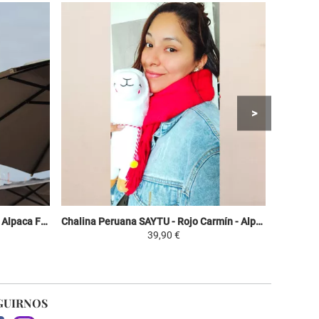
Chalina Peruana SAYTU - Blanco - Alpaca Figuras Étnicas
Chalina Peruana SAYTU - Rojo Carmín - Alpaca Figuras Étnicas
39,90 €
GUIRNOS