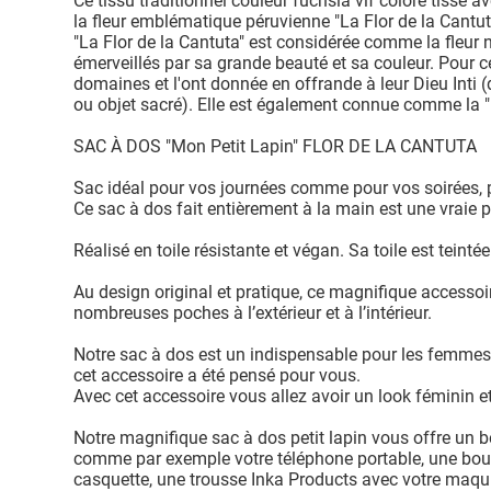
Ce tissu traditionnel couleur fuchsia vif coloré tissé 
la fleur emblématique péruvienne "La Flor de la Cantut
"La Flor de la Cantuta" est considérée comme la fleur na
émerveillés par sa grande beauté et sa couleur. Pour ce
domaines et l'ont donnée en offrande à leur Dieu Inti (q
ou objet sacré). Elle est également connue comme la "
SAC À DOS "Mon Petit Lapin" FLOR DE LA CANTUTA
Sac idéal pour vos journées comme pour vos soirées, p
Ce sac à dos fait entièrement à la main est une vraie p
Réalisé en toile résistante et végan. Sa toile est teintée
Au design original et pratique, ce magnifique access
nombreuses poches à l’extérieur et à l’intérieur.
Notre sac à dos est un indispensable pour les femmes et
cet accessoire a été pensé pour vous.
Avec cet accessoire vous allez avoir un look féminin e
Notre magnifique sac à dos petit lapin vous offre un 
comme par exemple votre téléphone portable, une boutei
casquette, une trousse Inka Products avec votre maquil