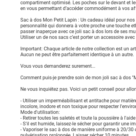
compartiment optimisé. Les poches sur le devant et le
en vous permettant d’accéder commodément à vos aff
Sac à dos Mon Petit Lapin : Un cadeau idéal pour nos
personnalité qui donnera à votre proche une touche et
passer inaperçue avec ce joli sac à dos lors de ses mul
Utiliser un de nos sacs c’est porter un accessoire avec 
Important: Chaque article de notre collection est un art
Aucun ne peut être parfaitement identique à un autre.
Vous vous demanderez surement...
Comment puis-je prendre soin de mon joli sac à dos "M
Ne vous inquiétez pas. Voici un petit conseil pour allo
- Utiliser un imperméabilisant et antitache pour matière
incolore, inodore et non toxique pour respecter l'envi
Mode d'utilisation:
- Retirer toutes les saletés et toute la poussière à l'aid
- S'il est humide, laissez-le sécher pour garantir une i
- Vaporiser le sac à dos de manière uniforme à 20/30 
pulvérisation prolongée. Laisser sécher 10 minutes.