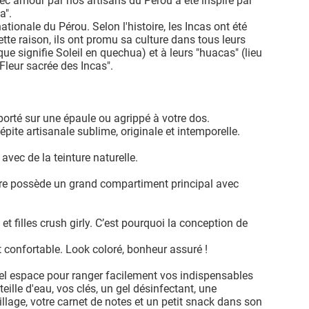
avec amour par nos artisans du Pérou a été inspiré par
a".
tionale du Pérou. Selon l'histoire, les Incas ont été
tte raison, ils ont promu sa culture dans tous leurs
ue signifie Soleil en quechua) et à leurs "huacas" (lieu
Fleur sacrée des Incas".
orté sur une épaule ou agrippé à votre dos.
épite artisanale sublime, originale et intemporelle.
 avec de la teinture naturelle.
oire possède un grand compartiment principal avec
 filles crush girly. C’est pourquoi la conception de
t confortable. Look coloré, bonheur assuré !
bel espace pour ranger facilement vos indispensables
lle d'eau, vos clés, un gel désinfectant, une
lage, votre carnet de notes et un petit snack dans son