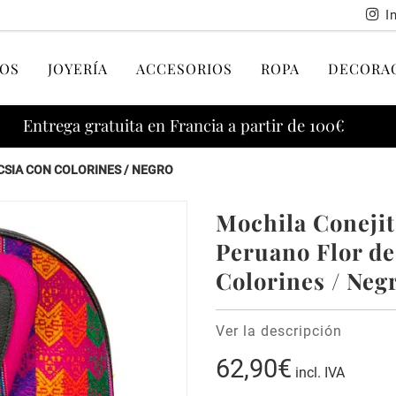
I
OS
JOYERÍA
ACCESORIOS
ROPA
DECORA
Entrega gratuita en Francia a partir de 100€
CSIA CON COLORINES / NEGRO
Mochila Conejit
Peruano Flor de
Colorines / Neg
Ver la descripción
62,90€
incl. IVA