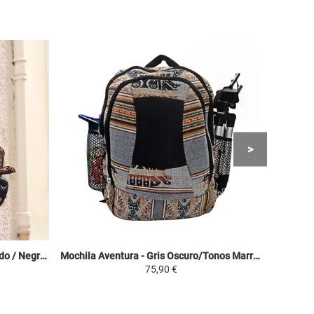
Mochila Conejito - Amarillo Colorido / Negro - Manto tradicional Peruano Amazonía Peruana
Mochila Aventura - Gris Oscuro/Tonos Marrones - Manto tradicional Peruano Canta Perú
75,90 €