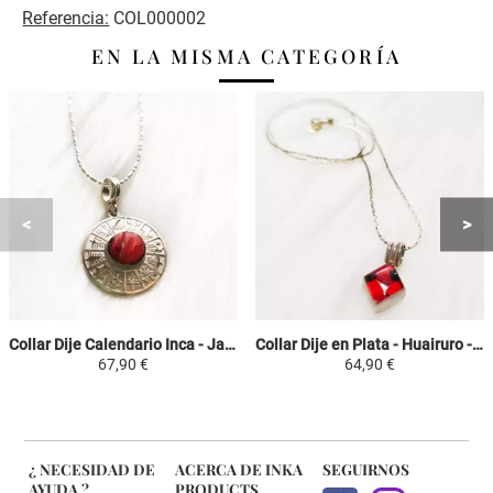
Referencia:
COL000002
EN LA MISMA CATEGORÍA
Collar Dije Calendario Inca - Jasper Rojo - Plata 950 Piedras Naturales
Collar Dije en Plata - Huairuro - Rojo/Negro - Plata 950/1000 Rombo
67,90 €
64,90 €
¿ NECESIDAD DE
ACERCA DE INKA
SEGUIRNOS
AYUDA ?
PRODUCTS