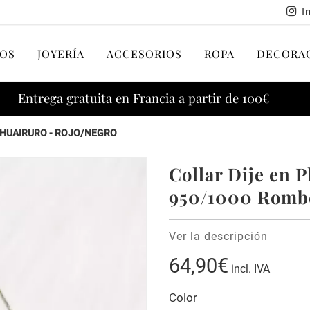
I
OS
JOYERÍA
ACCESORIOS
ROPA
DECORA
Entrega gratuita en Francia a partir de 100€
- HUAIRURO - ROJO/NEGRO
Collar Dije en P
950/1000 Rombo
Ver la descripción
64,90€
incl. IVA
Color