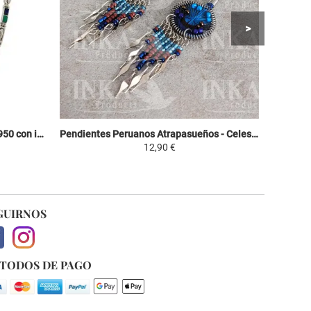
Collar Plata Princesa Inca - Plata 950 con incrustaciones de piedras semipreciosas.
Pendientes Peruanos Atrapasueños - Celeste, Marron y Violeta
12,90 €
GUIRNOS
TODOS DE PAGO