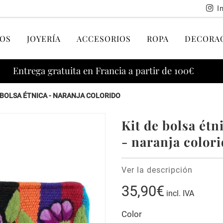
I
OS
JOYERÍA
ACCESORIOS
ROPA
DECORA
Entrega gratuita en Francia a partir de 100€
 BOLSA ÉTNICA - NARANJA COLORIDO
Kit de bolsa ét
- naranja color
Ver la descripción
35,90€
incl. IVA
Color