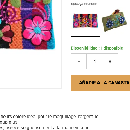
naranja colorido
Disponibilidad :
1
disponible
-
1
+
AÑADIR A LA CANASTA
eurs coloré idéal pour le maquillage, l'argent, le
coup plus.
es, tissées soigneusement à la main en laine.